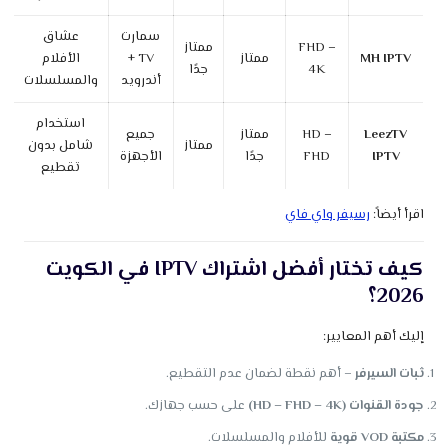
سمارت
عشاق
FHD –
ممتاز
MH IPTV
ممتاز
TV +
الأفلام
4K
جدًا
أندرويد
والمسلسلات
استخدام
LeezTV
HD –
ممتاز
جميع
ممتاز
شامل بدون
IPTV
FHD
جدًا
الأجهزة
تقطيع
اقرأ أيضاً:
رسيفر واي فاي
كيف تختار أفضل اشتراك IPTV في الكويت
2026؟
إليك أهم المعايير:
ثبات السيرفر
– أهم نقطة لضمان عدم التقطيع.
جودة القنوات (HD – FHD – 4K)
على حسب جهازك.
مكتبة VOD قوية
للأفلام والمسلسلات.