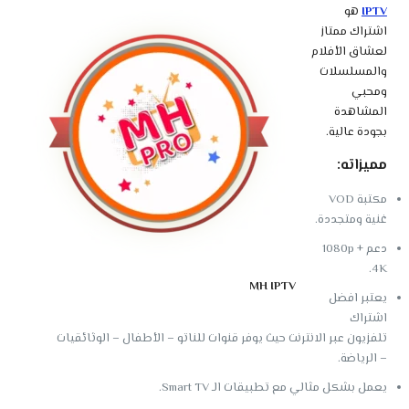
IPTV
هو
اشتراك ممتاز
لعشاق الأفلام
والمسلسلات
ومحبي
المشاهدة
بجودة عالية.
مميزاته:
مكتبة VOD
غنية ومتجددة.
دعم 1080p +
4K.
MH IPTV
يعتبر افضل
اشتراك
تلفزيون عبر الانترنت حيث يوفر قنوات للناتو – الأطفال – الوثائقيات
– الرياضة.
يعمل بشكل مثالي مع تطبيقات الـ Smart TV.