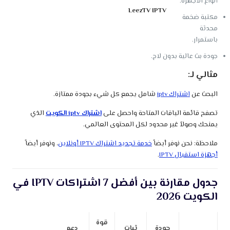
أنواع الأجهزة.
LeezTV IPTV
مكتبة ضخمة
محدثة
باستمرار.
جودة بث عالية بدون لاج.
مثالي لـ:
البحث عن
اشتراك iptv
شامل يجمع كل شيء بجودة ممتازة.
تصفح قائمة الباقات المتاحة واحصل على
اشتراك iptv الكويت
الذي
يمنحك وصولاً غير محدود لكل المحتوى العالمي.
ملاحظة: نحن نوفر أيضاً
خدمة تجديد اشتراك IPTV أونلاين
، ونوفر أيضاً
أجهزة استقبال IPTV
.
جدول مقارنة بين أفضل 7 اشتراكات IPTV في
الكويت 2026
قوة
جودة
ثبات
دعم