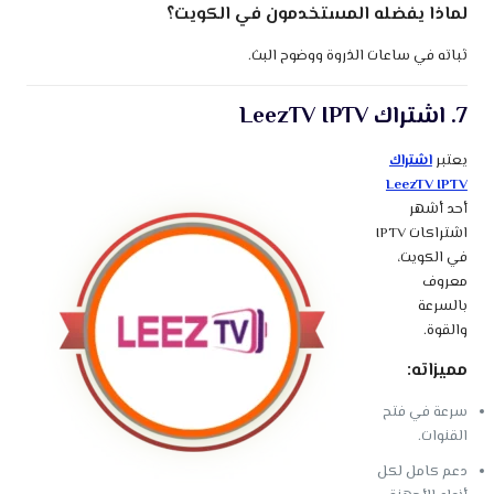
لماذا يفضله المستخدمون في الكويت؟
ثباته في ساعات الذروة ووضوح البث.
7. اشتراك LeezTV IPTV
يعتبر
اشتراك
LeezTV IPTV
أحد أشهر
اشتراكات IPTV
في الكويت،
معروف
بالسرعة
والقوة.
مميزاته:
سرعة في فتح
القنوات.
دعم كامل لكل