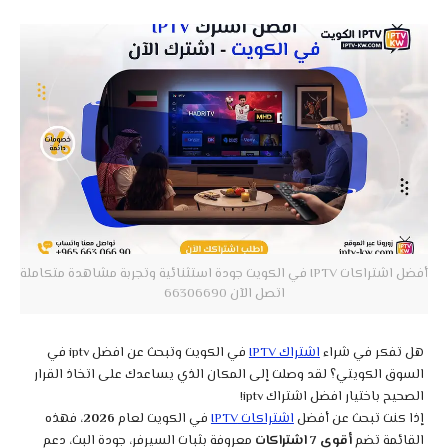
أفضل اشتراكات IPTV في الكويت جودة استثنائية وتجربة مشاهدة متكاملة
اتصل الآن 66306690
هل تفكر في شراء
اشتراك IPTV
في الكويت وتبحث عن افضل iptv في
السوق الكويتي؟ لقد وصلت إلى المكان الذي يساعدك على اتخاذ القرار
الصحيح باختيار افضل اشتراك iptv!
إذا كنت تبحث عن أفضل
اشتراكات IPTV
في الكويت لعام
2026
، فهذه
القائمة تضم
أقوى 7 اشتراكات
معروفة بثبات السيرفر، جودة البث، دعم