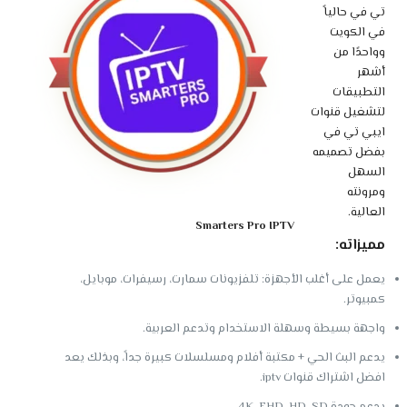
تي في حالياً
في الكويت
وواحدًا من
أشهر
التطبيقات
لتشغيل قنوات
ايبي تي في
بفضل تصميمه
السهل
ومرونته
العالية.
Smarters Pro IPTV
مميزاته:
يعمل على أغلب الأجهزة: تلفزيونات سمارت، رسيفرات، موبايل،
كمبيوتر.
واجهة بسيطة وسهلة الاستخدام وتدعم العربية.
يدعم البث الحي + مكتبة أفلام ومسلسلات كبيرة جداً، وبذلك يعد
افضل اشتراك قنوات iptv.
يدعم جودة 4K, FHD, HD, SD.