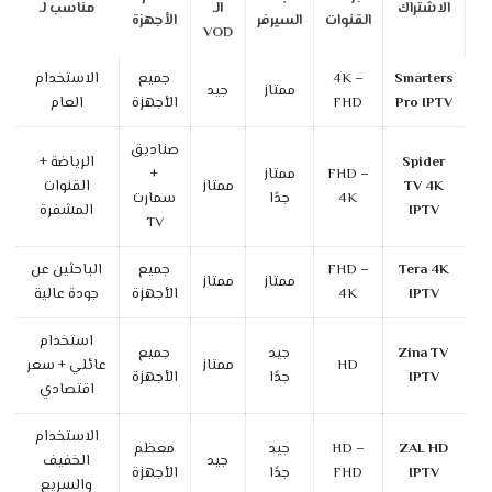
الاشتراك
الـ
مناسب لـ
القنوات
السيرفر
الأجهزة
VOD
Smarters
4K –
جميع
الاستخدام
ممتاز
جيد
Pro IPTV
FHD
الأجهزة
العام
صناديق
Spider
الرياضة +
FHD –
ممتاز
+
TV 4K
ممتاز
القنوات
4K
جدًا
سمارت
IPTV
المشفرة
TV
Tera 4K
FHD –
جميع
الباحثين عن
ممتاز
ممتاز
IPTV
4K
الأجهزة
جودة عالية
استخدام
Zina TV
جيد
جميع
HD
ممتاز
عائلي + سعر
IPTV
جدًا
الأجهزة
اقتصادي
الاستخدام
ZAL HD
HD –
جيد
معظم
جيد
الخفيف
IPTV
FHD
جدًا
الأجهزة
والسريع