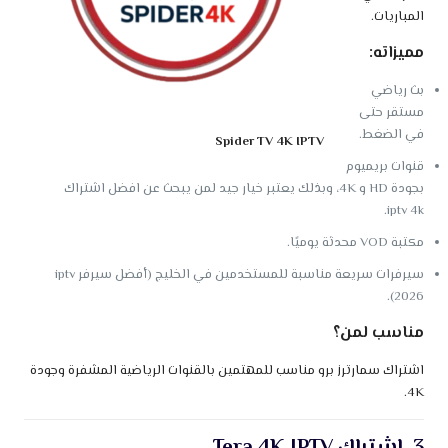
المباريات.
مميزاته:
بث رياضي
مستقر حتى
في الضغط.
Spider TV 4K IPTV
قنوات بريميوم
بجودة HD و 4K، وبذلك يعتبر خيار جيد لمن يبحث عن افضل اشتراك
iptv 4k.
مكتبة VOD محدثة يوميًا.
سيرفرات سريعة مناسبة للمستخدمين في الخليج (أفضل سيرفر iptv
2026).
مناسب لمن؟
اشتراك سمارترز برو مناسب للمهتمين بالقنوات الرياضية المشفرة وجودة
4K.
3. اشتراك Tera 4K IPTV