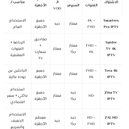
الاشتراك
الـ
مناسب لـ
القنوات
السيرفر
الأجهزة
VOD
Smarters
4K –
جميع
الاستخدام
ممتاز
جيد
Pro IPTV
FHD
الأجهزة
العام
صناديق
Spider
الرياضة +
FHD –
ممتاز
+
TV 4K
ممتاز
القنوات
4K
جدًا
سمارت
IPTV
المشفرة
TV
Tera 4K
FHD –
جميع
الباحثين عن
ممتاز
ممتاز
IPTV
4K
الأجهزة
جودة عالية
استخدام
Zina TV
جيد
جميع
HD
ممتاز
عائلي + سعر
IPTV
جدًا
الأجهزة
اقتصادي
الاستخدام
ZAL HD
HD –
جيد
معظم
جيد
الخفيف
IPTV
FHD
جدًا
الأجهزة
والسريع