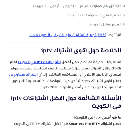
التوافق مع جهازك
(رسيفر – تلفزيون – أيفون – أندرويد).
الدعم الفني
وسهولة تجديد الباقة.
السعر مقابل الجودة
.
اقرأ أيضاً:
أفضل أجهزة استقبال واي فاي في الكويت 2026
الخلاصة حول اقوى اشتراك iptv
استعرضنا لكم قائمة تضم
7 من أفضل
اشتراكات IPTV في الكويت
لعام
2026
، وكل اشتراك يقدم ميزات مختلفة تناسب احتياجات متعددة سواء
لعشاق الرياضة، الأفلام، أو المشاهدة العائلية. إلا أن
اشتراك سمارتر برو
يعتبر اقوى اشتراك iptv حالياً من حيث المواصفات والسعر، وبذلك يكون
هو المرشح لمن يبحث عن أفضل اشتراك iptv 2026.
الأسئلة الشائعة حول افضل اشتراكات iptv
في الكويت
ما هو أفضل iptv في الكويت؟
يعتبر
اشتراك Smarters Pro IPTV
هو أفضل اشتراك IPTV في الكويت