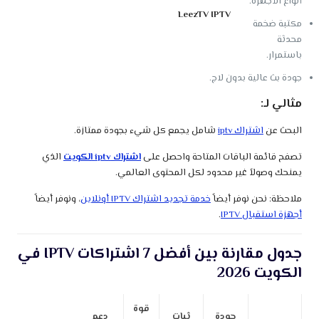
أنواع الأجهزة.
LeezTV IPTV
مكتبة ضخمة
محدثة
باستمرار.
جودة بث عالية بدون لاج.
مثالي لـ:
البحث عن
اشتراك iptv
شامل يجمع كل شيء بجودة ممتازة.
تصفح قائمة الباقات المتاحة واحصل على
اشتراك iptv الكويت
الذي
يمنحك وصولاً غير محدود لكل المحتوى العالمي.
ملاحظة: نحن نوفر أيضاً
خدمة تجديد اشتراك IPTV أونلاين
، ونوفر أيضاً
أجهزة استقبال IPTV
.
جدول مقارنة بين أفضل 7 اشتراكات IPTV في
الكويت 2026
قوة
جودة
ثبات
دعم