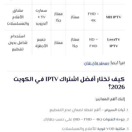
سمارت
عشاق
FHD –
ممتاز
MH IPTV
ممتاز
TV +
الأفلام
4K
جدًا
أندرويد
والمسلسلات
استخدام
LeezTV
HD –
ممتاز
جميع
ممتاز
شامل بدون
IPTV
FHD
جدًا
الأجهزة
تقطيع
اقرأ أيضاً:
رسيفر واي فاي
كيف تختار أفضل اشتراك IPTV في الكويت
2026؟
إليك أهم المعايير:
ثبات السيرفر
– أهم نقطة لضمان عدم التقطيع.
جودة القنوات (HD – FHD – 4K)
على حسب جهازك.
مكتبة VOD قوية
للأفلام والمسلسلات.