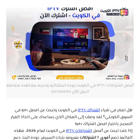
أفضل اشتراكات IPTV في الكويت جودة استثنائية وتجربة مشاهدة متكاملة
اتصل الآن 66306690
هل تفكر في شراء
اشتراك IPTV
في الكويت وتبحث عن افضل iptv في
السوق الكويتي؟ لقد وصلت إلى المكان الذي يساعدك على اتخاذ القرار
الصحيح باختيار افضل اشتراك iptv!
إذا كنت تبحث عن أفضل
اشتراكات IPTV
في الكويت لعام
2026
، فهذه
القائمة تضم
أقوى 7 اشتراكات
معروفة بثبات السيرفر، جودة البث، دعم