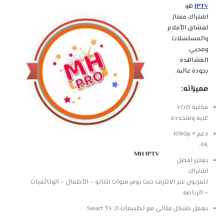
IPTV
هو
اشتراك ممتاز
لعشاق الأفلام
والمسلسلات
ومحبي
المشاهدة
بجودة عالية.
مميزاته:
مكتبة VOD
غنية ومتجددة.
دعم 1080p +
4K.
MH IPTV
يعتبر افضل
اشتراك
تلفزيون عبر الانترنت حيث يوفر قنوات للناتو – الأطفال – الوثائقيات
– الرياضة.
يعمل بشكل مثالي مع تطبيقات الـ Smart TV.