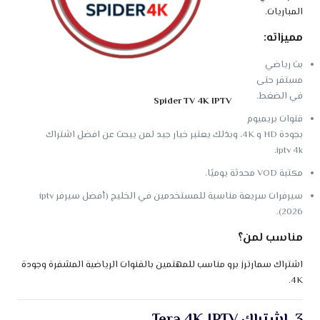
المباريات.
مميزاته:
بث رياضي
مستقر حتى
في الضغط.
Spider TV 4K IPTV
قنوات بريميوم
بجودة HD و 4K، وبذلك يعتبر خيار جيد لمن يبحث عن افضل اشتراك
iptv 4k.
مكتبة VOD محدثة يوميًا.
سيرفرات سريعة مناسبة للمستخدمين في الخليج (أفضل سيرفر iptv
2026).
مناسب لمن؟
اشتراك سمارترز برو مناسب للمهتمين بالقنوات الرياضية المشفرة وجودة
4K.
3. اشتراك Tera 4K IPTV