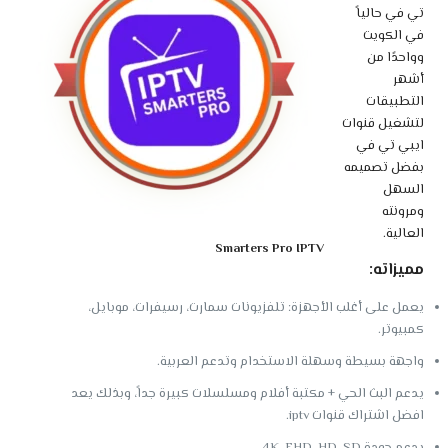
تي في حالياً
في الكويت
وواحدًا من
أشهر
التطبيقات
لتشغيل قنوات
ايبي تي في
بفضل تصميمه
السهل
ومرونته
العالية.
Smarters Pro IPTV
مميزاته:
يعمل على أغلب الأجهزة: تلفزيونات سمارت، رسيفرات، موبايل،
كمبيوتر.
واجهة بسيطة وسهلة الاستخدام وتدعم العربية.
يدعم البث الحي + مكتبة أفلام ومسلسلات كبيرة جداً، وبذلك يعد
افضل اشتراك قنوات iptv.
يدعم جودة 4K, FHD, HD, SD.