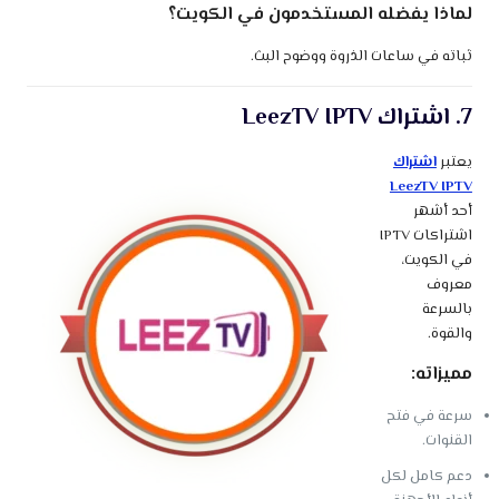
لماذا يفضله المستخدمون في الكويت؟
ثباته في ساعات الذروة ووضوح البث.
7. اشتراك LeezTV IPTV
يعتبر
اشتراك
LeezTV IPTV
أحد أشهر
اشتراكات IPTV
في الكويت،
معروف
بالسرعة
والقوة.
مميزاته:
سرعة في فتح
القنوات.
دعم كامل لكل