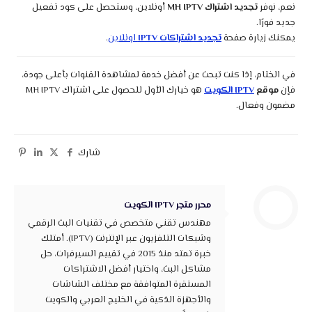
نعم، نوفر
تجديد اشتراك MH IPTV
أونلاين، وستحصل على كود تفعيل
جديد فورًا.
يمكنك زيارة صفحة
تجديد اشتراكات IPTV
اونلاين
.
في الختام، إذا كنت تبحث عن أفضل خدمة لمشاهدة القنوات بأعلى جودة،
فإن
موقع
IPTV الكويت
هو خيارك الأول للحصول على اشتراك MH IPTV
مضمون وفعال.
شارك
محرر متجر IPTV الكويت
مهندس تقني متخصص في تقنيات البث الرقمي
وشبكات التلفزيون عبر الإنترنت (IPTV). أمتلك
خبرة تمتد منذ 2015 في تقييم السيرفرات، حل
مشاكل البث، واختيار أفضل الاشتراكات
المستقرة المتوافقة مع مختلف الشاشات
والأجهزة الذكية في الخليج العربي والكويت