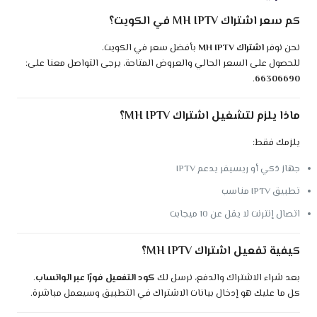
كم سعر اشتراك MH IPTV في الكويت؟
نحن نوفر
اشتراك MH IPTV
بأفضل سعر في الكويت.
للحصول على السعر الحالي والعروض المتاحة، يرجى التواصل معنا على:
.
66306690
ماذا يلزم لتشغيل اشتراك MH IPTV؟
يلزمك فقط:
جهاز ذكي أو ريسيفر يدعم IPTV
تطبيق IPTV مناسب
اتصال إنترنت لا يقل عن 10 ميجابت
كيفية تفعيل اشتراك MH IPTV؟
بعد شراء الاشتراك والدفع، نرسل لك
كود التفعيل فورًا عبر الواتساب
.
كل ما عليك هو إدخال بيانات الاشتراك في التطبيق وسيعمل مباشرة.