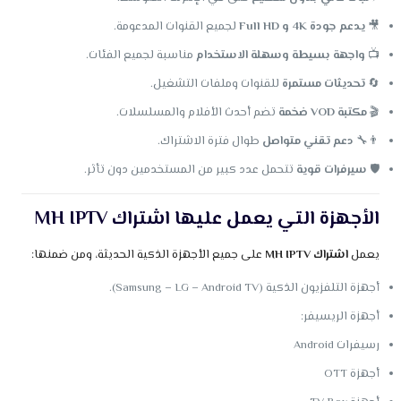
🎥
يدعم جودة 4K و Full HD
لجميع القنوات المدعومة.
📺
واجهة بسيطة وسهلة الاستخدام
مناسبة لجميع الفئات.
🔄
تحديثات مستمرة
للقنوات وملفات التشغيل.
🎬
مكتبة VOD ضخمة
تضم أحدث الأفلام والمسلسلات.
👨‍🔧
دعم تقني متواصل
طوال فترة الاشتراك.
🛡️
سيرفرات قوية
تتحمل عدد كبير من المستخدمين دون تأثر.
الأجهزة التي يعمل عليها اشتراك MH IPTV
يعمل
اشتراك MH IPTV
على جميع الأجهزة الذكية الحديثة، ومن ضمنها:
أجهزة التلفزيون الذكية (Samsung – LG – Android TV).
أجهزة الريسيفر:
رسيفرات Android
أجهزة OTT