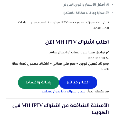
💰
أفضل الأسعار وأقوى العروض
.
🎁
هدايا وباقات مضافة باستمرار
.
نحن متخصصون بتقديم خدمة IPTV موثوقة تناسب جميع احتياجات
المشاهدة.
اطلب اشتراك MH IPTV الآن
✔️ تواصل معنا عبر واتساب أو اتصال مباشر
66306690
📞
نوفر لك
تفعيل فوري
+
دعم فني مجاني
+
اشتراك مضمون لمدة سنة
كاملة
.
اتصال مباشر
رسالة واتساب
قد يهمك أيضاً:
افضل اشتراك iptv بدون تقطيع
الأسئلة الشائعة عن اشتراك MH IPTV في
الكويت