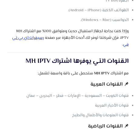
أجهزة TV Box
الهواتف الذكية (Android – iPhone).
الحواسيب (Windows – Mac).
وإذا كنت بحاجة لجهاز استقبال حديث ومتوافق 100% مع اشتراك MH
IPTV، فإن شركتنا توفر لك أحدث الأجهزة عبر صفحة
رسيفرات اي بي تي
في
.
القنوات التي يوفرها اشتراك MH IPTV
مع اشتراك
MH IPTV
ستحصل على باقة واسعة تشمل:
📌
القنوات العربية
قنوات الكويت – السعودية – الإمارات – قطر – البحرين – عمان
قنوات الأخبار العربية
قنوات المنوعات والأطفال والطبخ
📌
القنوات الرياضية